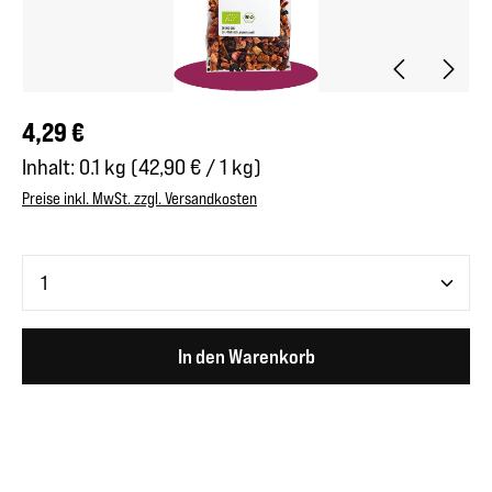
Regulärer Preis:
4,29 €
Inhalt:
0.1 kg
(42,90 € / 1 kg)
Preise inkl. MwSt. zzgl. Versandkosten
Produkt Anzahl: Gib den gewünschten Wert ein oder benutze 
In den Warenkorb