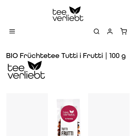
Zum Hauptinhalt springen
Warenk
BIO Früchtetee Tutti i Frutti | 100 g
Bildergalerie überspringen