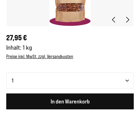
Regulärer Preis:
27,95 €
Inhalt:
1 kg
Preise inkl. MwSt. zzgl. Versandkosten
Produkt Anzahl: Gib den gewünschten Wert ein oder benutze 
In den Warenkorb