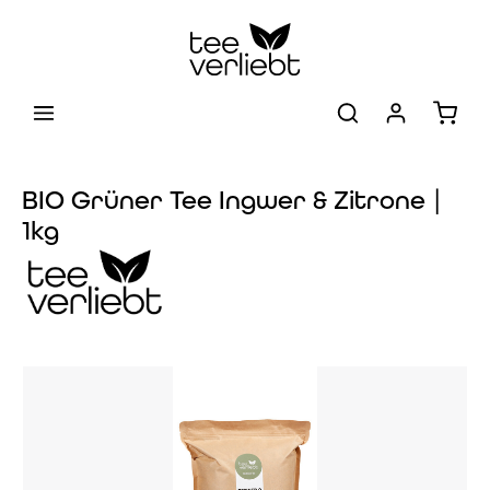
Zum Hauptinhalt springen
Warenk
BIO Grüner Tee Ingwer & Zitrone |
1kg
Bildergalerie überspringen