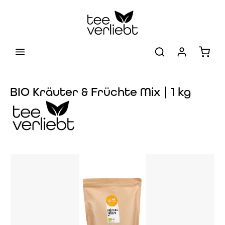
Zum Hauptinhalt springen
Warenk
BIO Kräuter & Früchte Mix | 1 kg
Bildergalerie überspringen