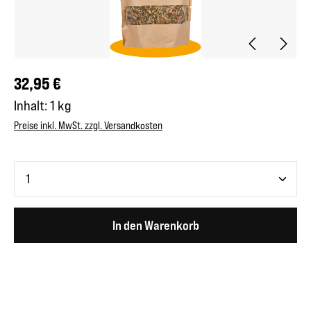
Regulärer Preis:
32,95 €
Inhalt:
1 kg
Preise inkl. MwSt. zzgl. Versandkosten
Produkt Anzahl: Gib den gewünschten Wert ein oder benutze 
In den Warenkorb