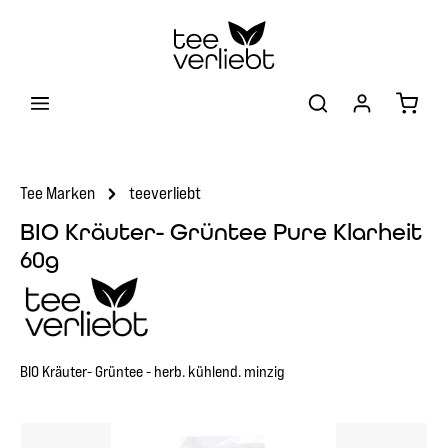
Zum Hauptinhalt springen
Warenk
Tee Marken
teeverliebt
BIO Kräuter- Grüntee Pure Klarheit
60g
BIO Kräuter- Grüntee - herb. kühlend. minzig
Bildergalerie überspringen