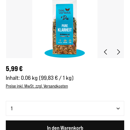
Regulärer Preis:
5,99 €
Inhalt:
0.06 kg
(99,83 € / 1 kg)
Preise inkl. MwSt. zzgl. Versandkosten
Produkt Anzahl: Gib den gewünschten Wert ein oder benutze 
In den Warenkorb