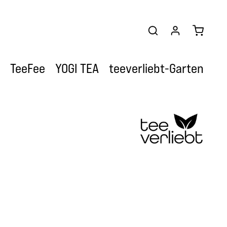
Warenkor
TeeFee
YOGI TEA
teeverliebt-Garten