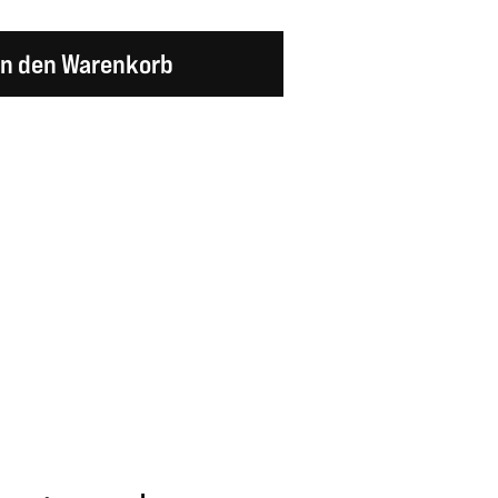
en Wert ein oder benutze die Schaltflächen um d
In den Warenkorb