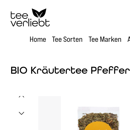
um Hauptinhalt springen
Zur Hauptnavigation springen
Home
Tee Sorten
Tee Marken
BIO Kräutertee Pfeffer
Bildergalerie überspringen