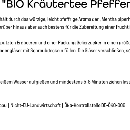
"BIO Kräutertee Pfefferm
rhält durch das würzige, leicht pfeffrige Aroma der „Mentha pip
rüber hinaus aber auch bestens für die Zubereitung einer fruchti
geputzten Erdbeeren und einer Packung Gelierzucker in einen gro
engläser mit Schraubdeckeln füllen. Die Gläser verschließen, sof
C heißem Wasser aufgießen und mindestens 5-8 Minuten ziehen las
nbau | Nicht-EU-Landwirtschaft | Öko-Kontrollstelle DE-ÖKO-006.