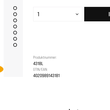
Produkt Anzahl: Gib den gewünscht
Produktnummer:
4318L
GTIN/EAN:
4020989143181