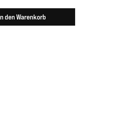
en Wert ein oder benutze die Schaltflächen um d
In den Warenkorb