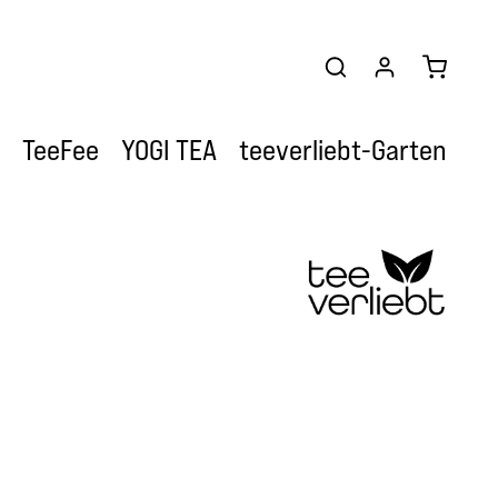
Warenkor
TeeFee
YOGI TEA
teeverliebt-Garten