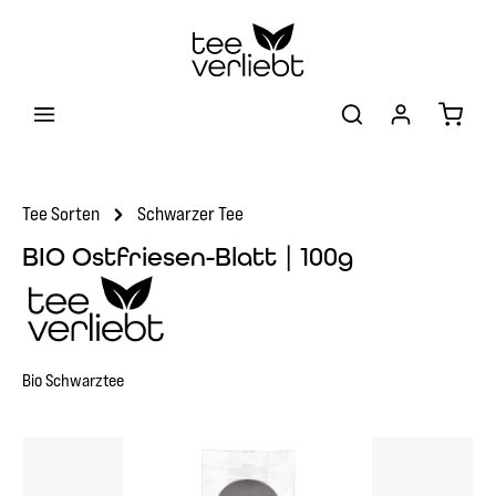
Zum Hauptinhalt springen
Warenk
Tee Sorten
Schwarzer Tee
BIO Ostfriesen-Blatt | 100g
Bio Schwarztee
Bildergalerie überspringen