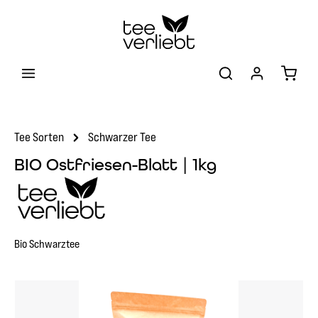
Zum Hauptinhalt springen
Warenk
Tee Sorten
Schwarzer Tee
BIO Ostfriesen-Blatt | 1kg
Bio Schwarztee
Bildergalerie überspringen