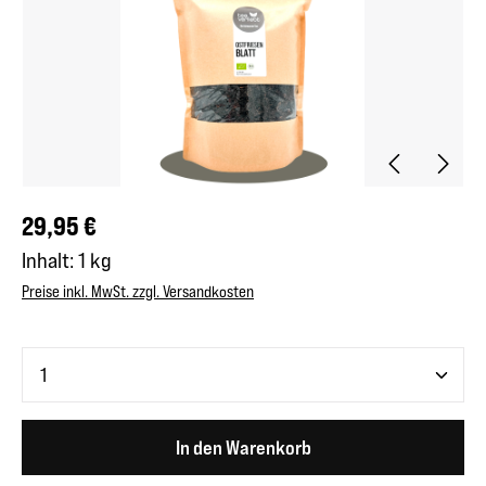
Regulärer Preis:
29,95 €
Inhalt:
1 kg
Preise inkl. MwSt. zzgl. Versandkosten
Produkt Anzahl: Gib den gewünschten Wert ein oder benutze 
In den Warenkorb