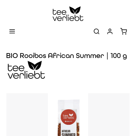
Zum Hauptinhalt springen
Warenk
BIO Rooibos African Summer | 100 g
Bildergalerie überspringen