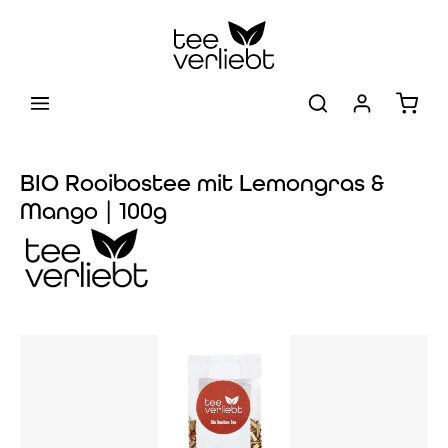
Zum Hauptinhalt springen
Warenk
BIO Rooibostee mit Lemongras &
Mango | 100g
Bildergalerie überspringen