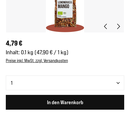
Regulärer Preis:
4,79 €
Inhalt:
0.1 kg
(47,90 € / 1 kg)
Preise inkl. MwSt. zzgl. Versandkosten
Produkt Anzahl: Gib den gewünschten Wert ein oder benutze 
In den Warenkorb