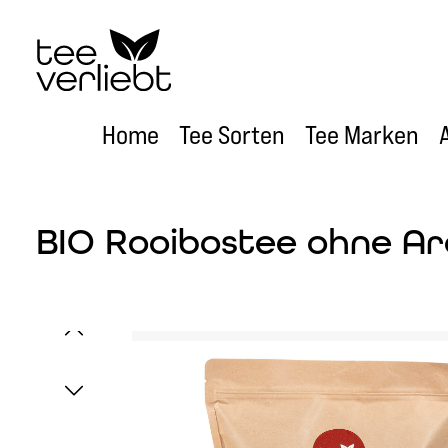
um Hauptinhalt springen
Zur Hauptnavigation springen
Home
Tee Sorten
Tee Marken
BIO Rooibostee ohne Ar
Bildergalerie überspringen