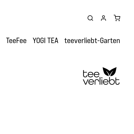
Warenkor
TeeFee
YOGI TEA
teeverliebt-Garten