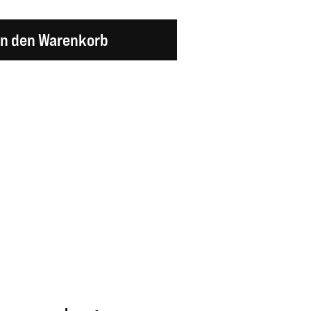
en Wert ein oder benutze die Schaltflächen um d
In den Warenkorb