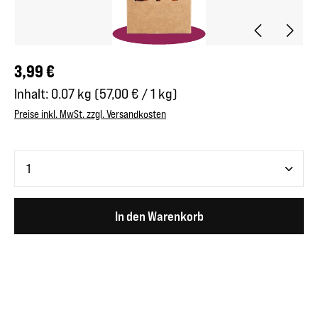
Regulärer Preis:
3,99 €
Inhalt:
0.07 kg
(57,00 € / 1 kg)
Preise inkl. MwSt. zzgl. Versandkosten
Produkt Anzahl: Gib den gewünschten Wert ein oder benutze 
In den Warenkorb