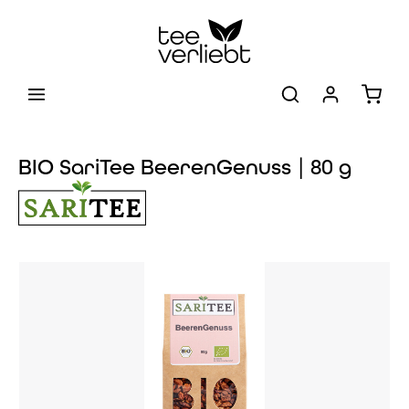
Zum Hauptinhalt springen
Warenk
BIO SariTee BeerenGenuss | 80 g
Bildergalerie überspringen