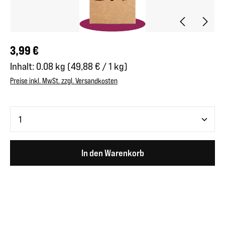
Regulärer Preis:
3,99 €
Inhalt:
0.08 kg
(49,88 € / 1 kg)
Preise inkl. MwSt. zzgl. Versandkosten
Produkt Anzahl: Gib den gewünschten Wert ein oder benutze 
In den Warenkorb