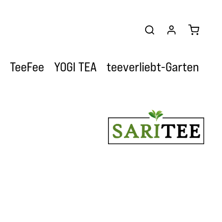
Warenkor
TeeFee
YOGI TEA
teeverliebt-Garten