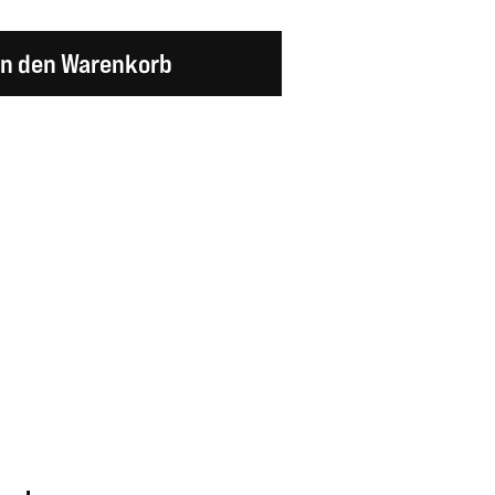
en Wert ein oder benutze die Schaltflächen um d
In den Warenkorb