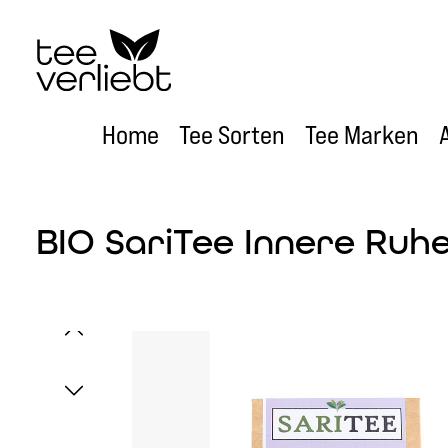
um Hauptinhalt springen
Zur Hauptnavigation springen
Home
Tee Sorten
Tee Marken
BIO SariTee Innere Ruhe
Bildergalerie überspringen