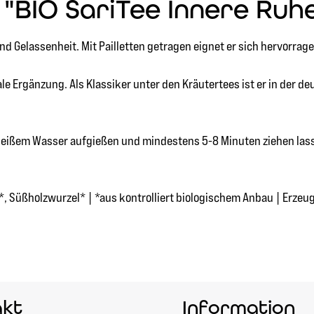
BIO SariTee Innere Ruhe 
und Gelassenheit. Mit Pailletten getragen eignet er sich hervorra
le Ergänzung. Als Klassiker unter den Kräutertees ist er in der de
C heißem Wasser aufgießen und mindestens 5-8 Minuten ziehen las
Süßholzwurzel* | *aus kontrolliert biologischem Anbau | Erzeugn
akt
Information