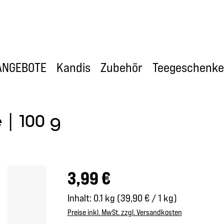
ANGEBOTE
Kandis
Zubehör
Teegeschenke
 | 100 g
Regulärer Preis:
3,99 €
Inhalt:
0.1 kg
(39,90 € / 1 kg)
Preise inkl. MwSt. zzgl. Versandkosten