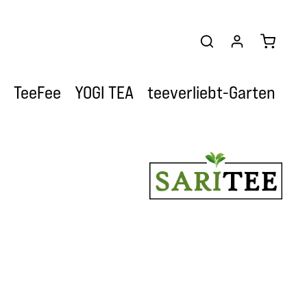
Warenkor
TeeFee
YOGI TEA
teeverliebt-Garten