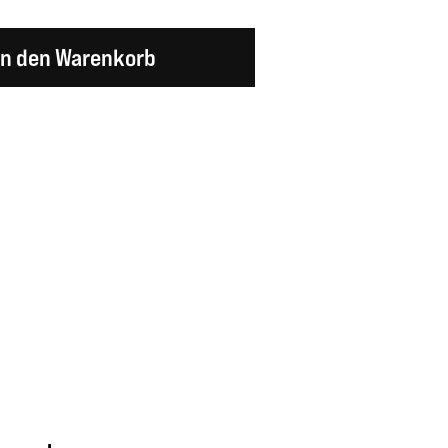
en Wert ein oder benutze die Schaltflächen um d
In den Warenkorb