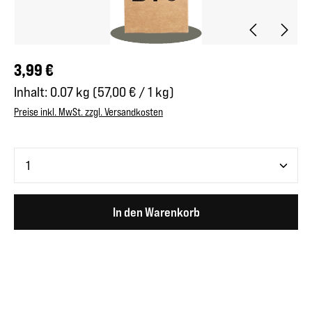
Regulärer Preis:
3,99 €
Inhalt:
0.07 kg
(57,00 € / 1 kg)
Preise inkl. MwSt. zzgl. Versandkosten
Produkt Anzahl: Gib den gewünschten Wert ein oder benutze 
In den Warenkorb