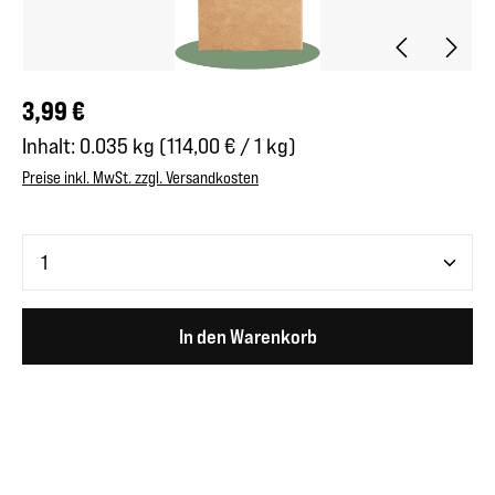
Regulärer Preis:
3,99 €
Inhalt:
0.035 kg
(114,00 € / 1 kg)
Preise inkl. MwSt. zzgl. Versandkosten
Produkt Anzahl: Gib den gewünschten Wert ein oder benutze 
In den Warenkorb