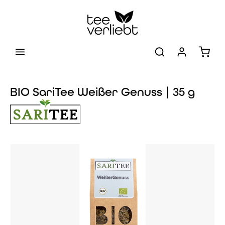
Zum Hauptinhalt springen
Warenk
BIO SariTee Weißer Genuss | 35 g
Bildergalerie überspringen