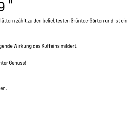
g "
ttern zählt zu den beliebtesten Grüntee-Sorten und ist ein
egende Wirkung des Koffeins mildert.
hter Genuss!
sen.