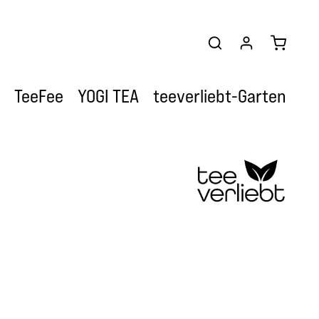
Warenkor
TeeFee
YOGI TEA
teeverliebt-Garten