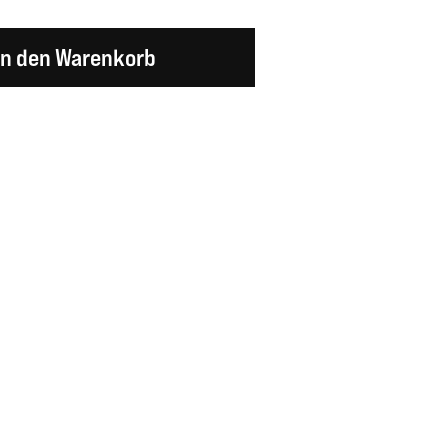
en Wert ein oder benutze die Schaltflächen um d
In den Warenkorb