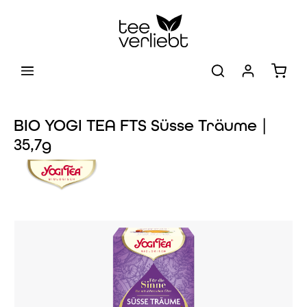
Zum Hauptinhalt springen
Warenk
BIO YOGI TEA FTS Süsse Träume |
35,7g
Bildergalerie überspringen