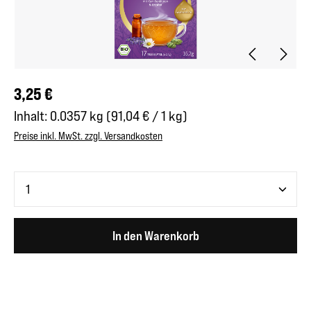
Regulärer Preis:
3,25 €
Inhalt:
0.0357 kg
(91,04 € / 1 kg)
Preise inkl. MwSt. zzgl. Versandkosten
Produkt Anzahl: Gib den gewünschten Wert ein oder benutze 
In den Warenkorb