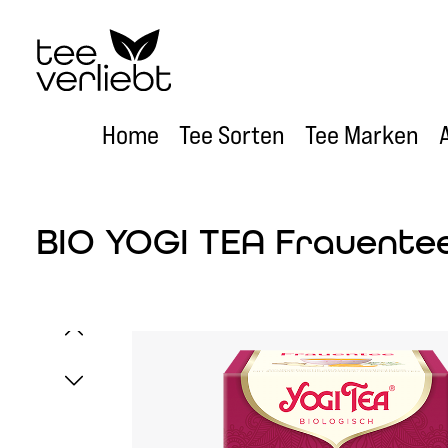
um Hauptinhalt springen
Zur Hauptnavigation springen
Home
Tee Sorten
Tee Marken
BIO YOGI TEA Frauentee 
Bildergalerie überspringen