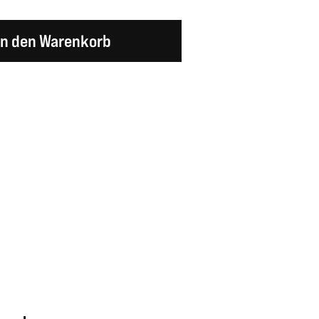
en Wert ein oder benutze die Schaltflächen um d
In den Warenkorb