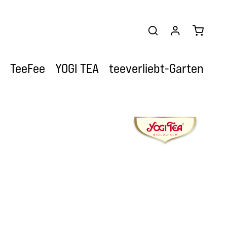
Warenkor
TeeFee
YOGI TEA
teeverliebt-Garten