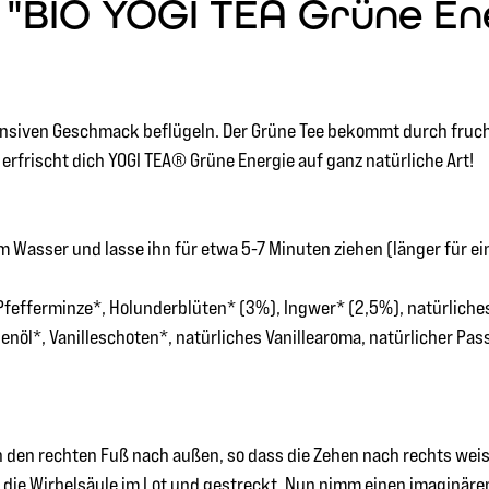
BIO YOGI TEA Grüne Energ
ensiven Geschmack beflügeln. Der Grüne Tee bekommt durch fruc
rfrischt dich YOGI TEA® Grüne Energie auf ganz natürliche Art!
 Wasser und lasse ihn für etwa 5-7 Minuten ziehen (länger für e
 Pfefferminze*, Holunderblüten* (3%), Ingwer* (2,5%), natürlich
öl*, Vanilleschoten*, natürliches Vanillearoma, natürlicher Pas
nun den rechten Fuß nach außen, so dass die Zehen nach rechts we
d die Wirbelsäule im Lot und gestreckt. Nun nimm einen imaginäre