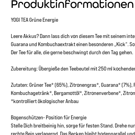
Produktinformationen "
YOGI TEA Grüne Energie
Leere Akkus? Dann lass dich von diesem Tee mit seinem int
Guarana und Kombuchaextrakt einen besonderen „Kick“. So e
Der Tee für alle, die gerne beschwingt durch den Tag gehen.
Zubereitung: Übergieße den Teebeutel mit 250 ml kochendem
Zutaten: Grüner Tee* (65%), Zitronengras*, Guarana* (7%),
Kombuchagetränk*, Bergamottöl*, Zitronenverbene*, Zitronen
*kontrolliert ökologischer Anbau
Bogenschützen- Position für Energie
Stelle Dich breitbeinig hin, sorge für festen Stand. Drehe 
rechte Bein verlagernd. Das Becken bleibt bodenparallel un