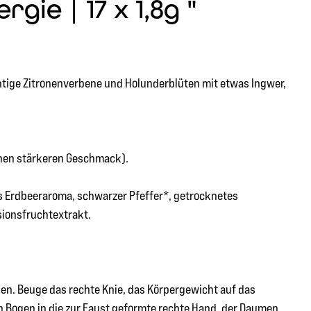
ie | 17 x 1,8g "
htige Zitronenverbene und Holunderblüten mit etwas Ingwer,
inen stärkeren Geschmack).
es Erdbeeraroma, schwarzer Pfeffer*, getrocknetes
sionsfruchtextrakt.
isen. Beuge das rechte Knie, das Körpergewicht auf das
n Bogen in die zur Faust geformte rechte Hand, der Daumen