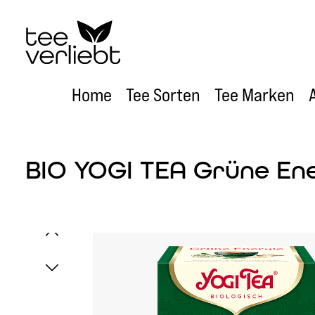
um Hauptinhalt springen
Zur Hauptnavigation springen
Home
Tee Sorten
Tee Marken
BIO YOGI TEA Grüne Ener
Bildergalerie überspringen