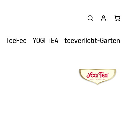
Warenkor
TeeFee
YOGI TEA
teeverliebt-Garten