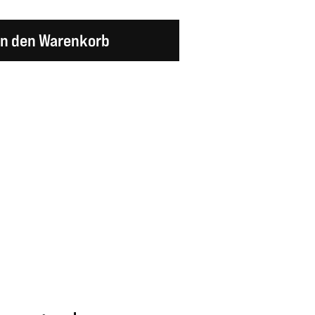
en Wert ein oder benutze die Schaltflächen um d
In den Warenkorb