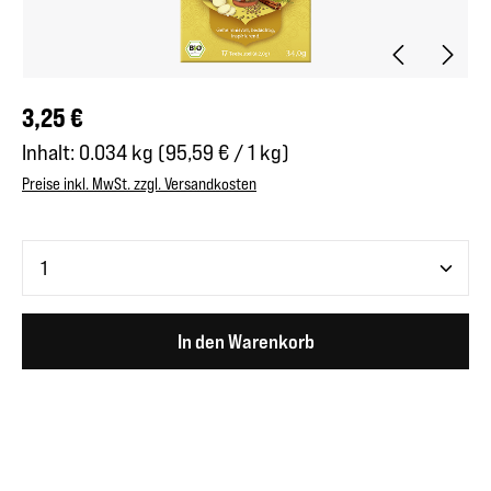
Regulärer Preis:
3,25 €
Inhalt:
0.034 kg
(95,59 € / 1 kg)
Preise inkl. MwSt. zzgl. Versandkosten
Produkt Anzahl: Gib den gewünschten Wert ein oder benutze 
In den Warenkorb