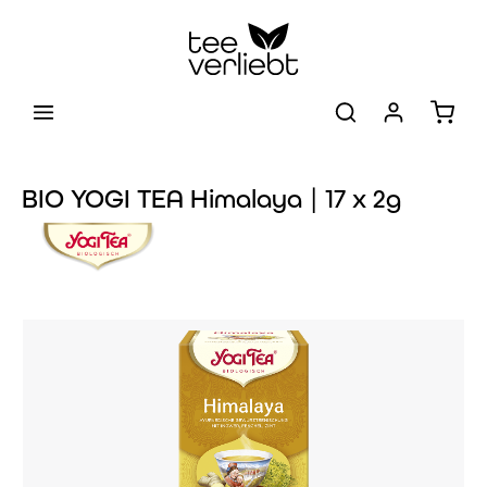
Zum Hauptinhalt springen
Warenk
BIO YOGI TEA Himalaya | 17 x 2g
Bildergalerie überspringen