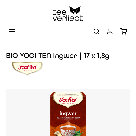
Zum Hauptinhalt springen
Warenk
BIO YOGI TEA Ingwer | 17 x 1,8g
Bildergalerie überspringen