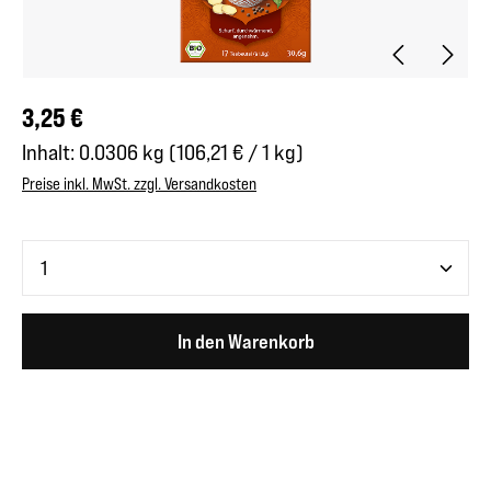
Regulärer Preis:
3,25 €
Inhalt:
0.0306 kg
(106,21 € / 1 kg)
Preise inkl. MwSt. zzgl. Versandkosten
Produkt Anzahl: Gib den gewünschten Wert ein oder benutze 
In den Warenkorb