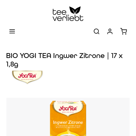
Zum Hauptinhalt springen
Warenk
BIO YOGI TEA Ingwer Zitrone | 17 x
1,8g
Bildergalerie überspringen