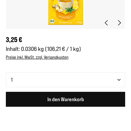
Regulärer Preis:
3,25 €
Inhalt:
0.0306 kg
(106,21 € / 1 kg)
Preise inkl. MwSt. zzgl. Versandkosten
Produkt Anzahl: Gib den gewünschten Wert ein oder benutze 
In den Warenkorb