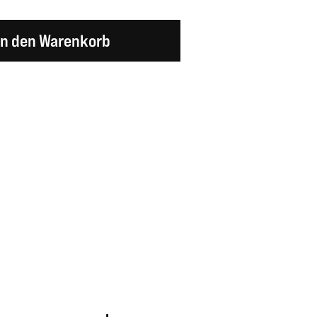
en Wert ein oder benutze die Schaltflächen um d
In den Warenkorb