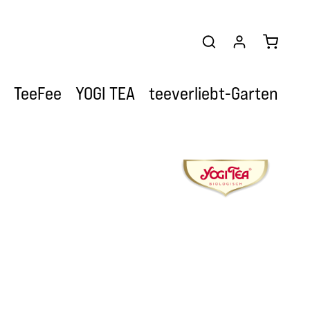
Warenkor
TeeFee
YOGI TEA
teeverliebt-Garten