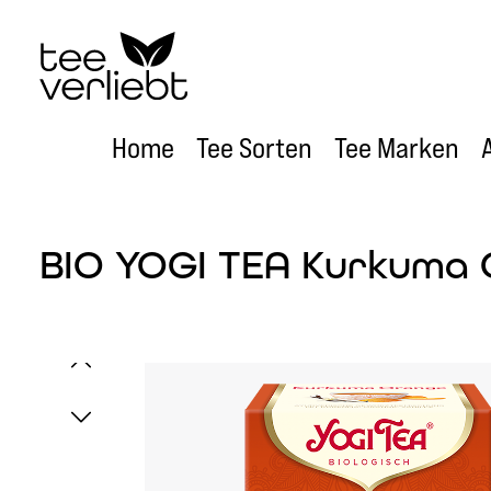
um Hauptinhalt springen
Zur Hauptnavigation springen
Home
Tee Sorten
Tee Marken
BIO YOGI TEA Kurkuma O
Bildergalerie überspringen