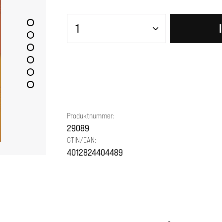
Produkt Anzahl: Gib den gewünscht
Produktnummer:
29089
GTIN/EAN:
4012824404489