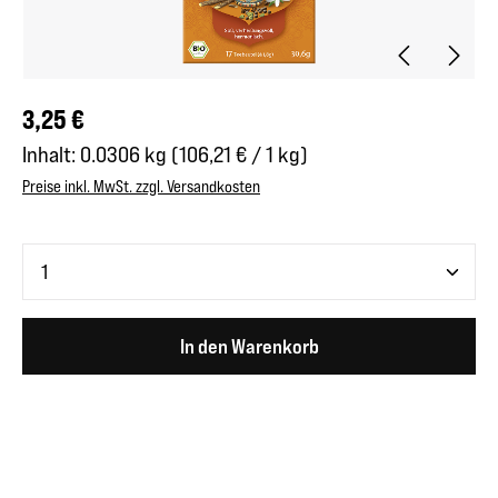
Regulärer Preis:
3,25 €
Inhalt:
0.0306 kg
(106,21 € / 1 kg)
Preise inkl. MwSt. zzgl. Versandkosten
Produkt Anzahl: Gib den gewünschten Wert ein oder benutze 
In den Warenkorb