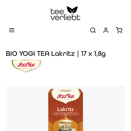
Zum Hauptinhalt springen
Warenk
BIO YOGI TEA Lakritz | 17 x 1,8g
Bildergalerie überspringen