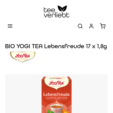
Zum Hauptinhalt springen
Warenk
BIO YOGI TEA Lebensfreude 17 x 1,8g
Bildergalerie überspringen