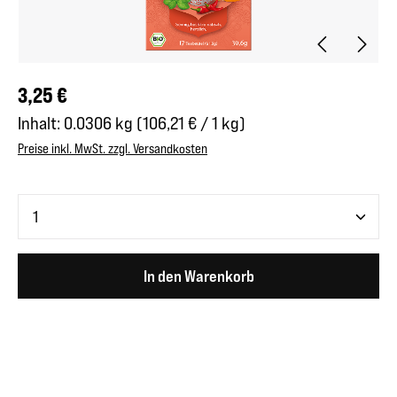
Regulärer Preis:
3,25 €
Inhalt:
0.0306 kg
(106,21 € / 1 kg)
Preise inkl. MwSt. zzgl. Versandkosten
Produkt Anzahl: Gib den gewünschten Wert ein oder benutze 
In den Warenkorb