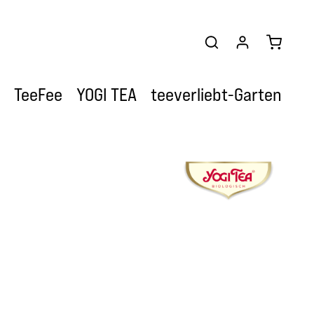
Warenkor
TeeFee
YOGI TEA
teeverliebt-Garten