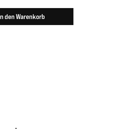
en Wert ein oder benutze die Schaltflächen um d
In den Warenkorb