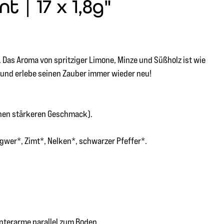
| 17 x 1,8g"
 Das Aroma von spritziger Limone, Minze und Süßholz ist wie
t, und erlebe seinen Zauber immer wieder neu!
inen stärkeren Geschmack).
gwer*, Zimt*, Nelken*, schwarzer Pfeffer*.
Unterarme parallel zum Boden.