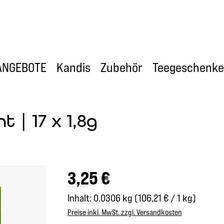
ANGEBOTE
Kandis
Zubehör
Teegeschenke
 | 17 x 1,8g
Regulärer Preis:
3,25 €
Inhalt:
0.0306 kg
(106,21 € / 1 kg)
Preise inkl. MwSt. zzgl. Versandkosten