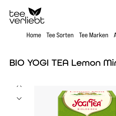
um Hauptinhalt springen
Zur Hauptnavigation springen
Home
Tee Sorten
Tee Marken
BIO YOGI TEA Lemon Mint
Bildergalerie überspringen