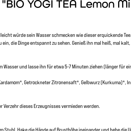
BIO YOGI TEA Lemon Mint 
elleicht würde sein Wasser schmecken wie dieser erquickende Tee.
u ein, die Dinge entspannt zu sehen. Genieß ihn mal heiß, mal kal
 Wasser und lasse ihn für etwa 5-7 Minuten ziehen (länger für e
Kardamom*, Getrockneter Zitronensaft*, Gelbwurz (Kurkuma)*, In
ger Verzehr dieses Erzeugnisses vermieden werden.
nem Stuhl. Hake die Hände auf Brusthöhe ineinander und hebe die 