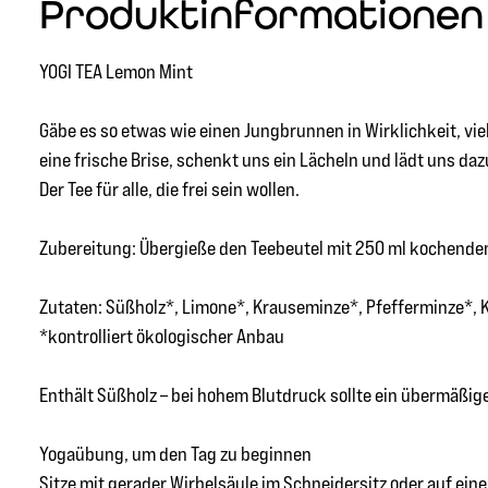
Produktinformationen "
YOGI TEA Lemon Mint
Gäbe es so etwas wie einen Jungbrunnen in Wirklichkeit, vi
eine frische Brise, schenkt uns ein Lächeln und lädt uns daz
Der Tee für alle, die frei sein wollen.
Zubereitung: Übergieße den Teebeutel mit 250 ml kochendem
Zutaten: Süßholz*, Limone*, Krauseminze*, Pfefferminze*, 
*kontrolliert ökologischer Anbau
Enthält Süßholz – bei hohem Blutdruck sollte ein übermäßi
Yogaübung, um den Tag zu beginnen
Sitze mit gerader Wirbelsäule im Schneidersitz oder auf ei