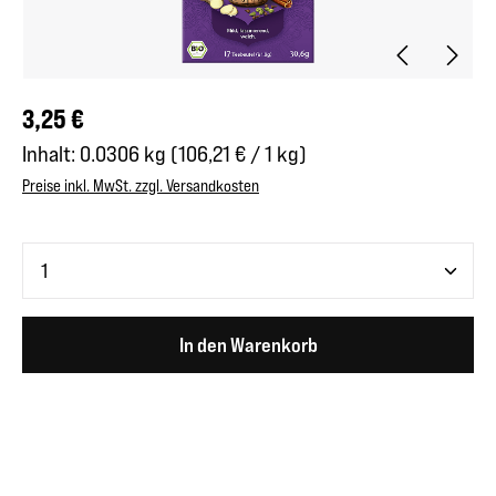
Regulärer Preis:
3,25 €
Inhalt:
0.0306 kg
(106,21 € / 1 kg)
Preise inkl. MwSt. zzgl. Versandkosten
Produkt Anzahl: Gib den gewünschten Wert ein oder benutze 
In den Warenkorb