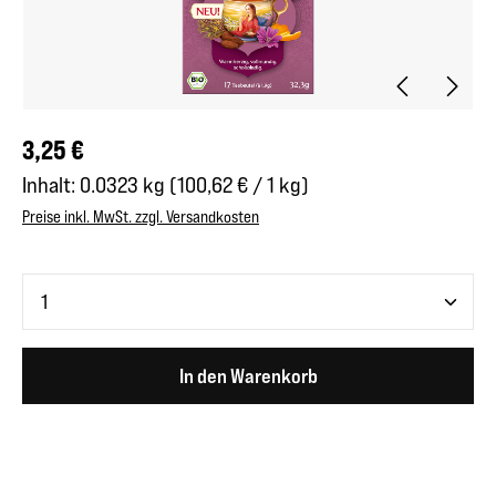
Regulärer Preis:
3,25 €
Inhalt:
0.0323 kg
(100,62 € / 1 kg)
Preise inkl. MwSt. zzgl. Versandkosten
Produkt Anzahl: Gib den gewünschten Wert ein oder benutze 
In den Warenkorb