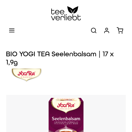
Zum Hauptinhalt springen
Warenk
BIO YOGI TEA Seelenbalsam | 17 x
1,9g
Bildergalerie überspringen