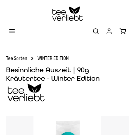
Zum Hauptinhalt springen
Warenk
Tee Sorten
WINTER EDITION
Besinnliche Auszeit | 90g
Kräutertee - Winter Edition
Bildergalerie überspringen