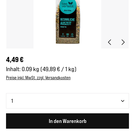
Regulärer Preis:
4,49 €
Inhalt:
0.09 kg
(49,89 € / 1 kg)
Preise inkl. MwSt. zzgl. Versandkosten
Produkt Anzahl: Gib den gewünschten Wert ein oder benutze 
In den Warenkorb