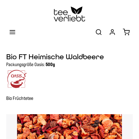
Zum Hauptinhalt springen
Warenk
Bio FT Heimische Waldbeere
Packungsgröße Oasis:
500g
Bio Früchtetee
Bildergalerie überspringen