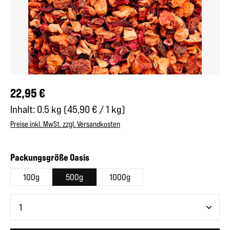
Regulärer Preis:
22,95 €
Inhalt:
0.5 kg
(45,90 € / 1 kg)
Preise inkl. MwSt. zzgl. Versandkosten
auswählen
Packungsgröße Oasis
100g
500g
1000g
Produkt Anzahl: Gib den gewünschten Wert ein oder benutze 