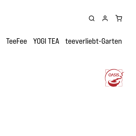
Warenkor
TeeFee
YOGI TEA
teeverliebt-Garten