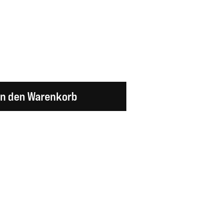
en Wert ein oder benutze die Schaltflächen um d
In den Warenkorb