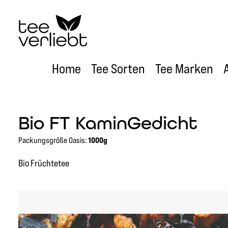
um Hauptinhalt springen
Zur Hauptnavigation springen
Home
Tee Sorten
Tee Marken
Bio FT KaminGedicht
Packungsgröße Oasis:
1000g
Bio Früchtetee
Bildergalerie überspringen