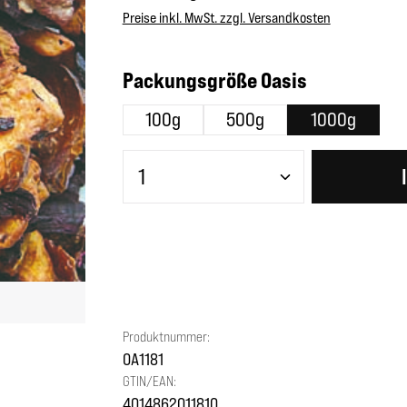
Preise inkl. MwSt. zzgl. Versandkosten
auswählen
Packungsgröße Oasis
100g
500g
1000g
Produkt Anzahl: Gib den gewünscht
Produktnummer:
OA1181
GTIN/EAN:
4014862011810