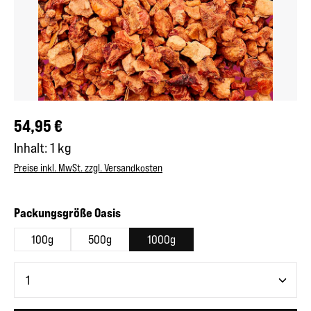
Regulärer Preis:
54,95 €
Inhalt:
1 kg
Preise inkl. MwSt. zzgl. Versandkosten
auswählen
Packungsgröße Oasis
100g
500g
1000g
Produkt Anzahl: Gib den gewünschten Wert ein oder benutze 