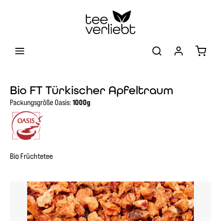
Zum Hauptinhalt springen
Warenk
Bio FT Türkischer Apfeltraum
Packungsgröße Oasis:
1000g
Bio Früchtetee
Bildergalerie überspringen