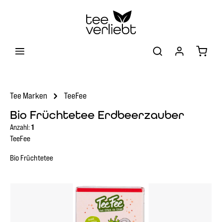
Zum Hauptinhalt springen
Warenk
Tee Marken
TeeFee
Bio Früchtetee Erdbeerzauber
Anzahl:
1
TeeFee
Bio Früchtetee
Bildergalerie überspringen