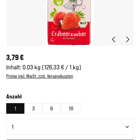
Regulärer Preis:
3,79 €
Inhalt:
0.03 kg
(126,33 € / 1 kg)
Preise inkl. MwSt. zzgl. Versandkosten
auswählen
Anzahl
1
3
6
10
Produkt Anzahl: Gib den gewünschten Wert ein oder benutze 