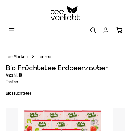
Zum Hauptinhalt springen
Warenk
Tee Marken
TeeFee
Bio Früchtetee Erdbeerzauber
Anzahl:
10
TeeFee
Bio Früchtetee
Bildergalerie überspringen