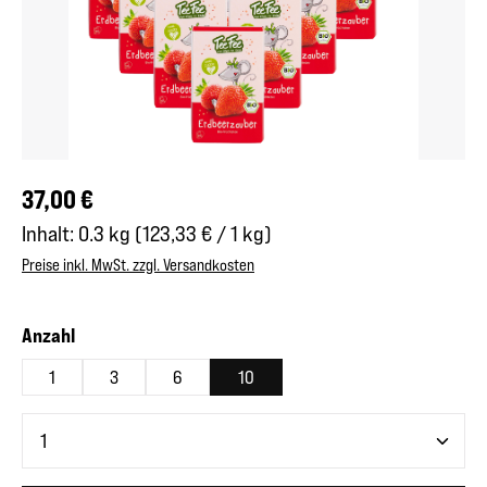
Regulärer Preis:
37,00 €
Inhalt:
0.3 kg
(123,33 € / 1 kg)
Preise inkl. MwSt. zzgl. Versandkosten
auswählen
Anzahl
1
3
6
10
Produkt Anzahl: Gib den gewünschten Wert ein oder benutze 