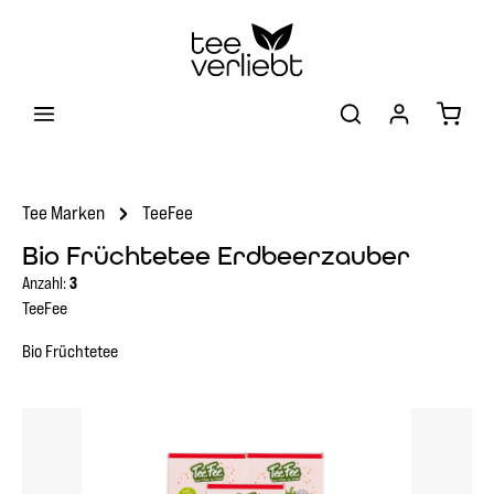
Zum Hauptinhalt springen
Warenk
Tee Marken
TeeFee
Bio Früchtetee Erdbeerzauber
Anzahl:
3
TeeFee
Bio Früchtetee
Bildergalerie überspringen