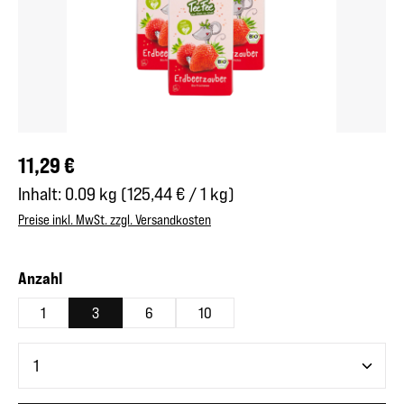
Regulärer Preis:
11,29 €
Inhalt:
0.09 kg
(125,44 € / 1 kg)
Preise inkl. MwSt. zzgl. Versandkosten
auswählen
Anzahl
1
3
6
10
Produkt Anzahl: Gib den gewünschten Wert ein oder benutze 