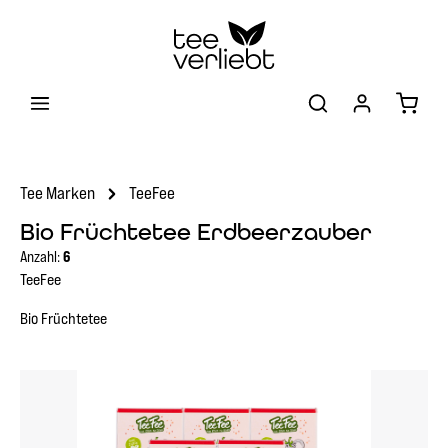
Zum Hauptinhalt springen
Warenk
Tee Marken
TeeFee
Bio Früchtetee Erdbeerzauber
Anzahl:
6
TeeFee
Bio Früchtetee
Bildergalerie überspringen