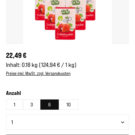
Regulärer Preis:
22,49 €
Inhalt:
0.18 kg
(124,94 € / 1 kg)
Preise inkl. MwSt. zzgl. Versandkosten
auswählen
Anzahl
1
3
6
10
Produkt Anzahl: Gib den gewünschten Wert ein oder benutze 