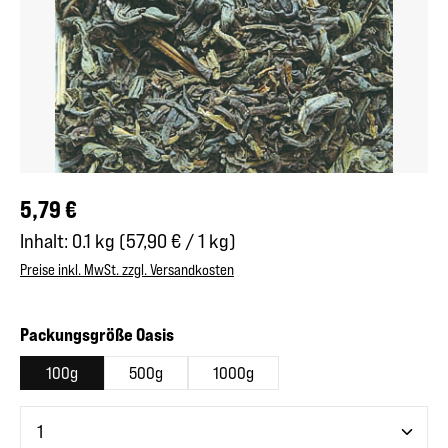
Regulärer Preis:
5,79 €
Inhalt:
0.1 kg
(57,90 € / 1 kg)
Preise inkl. MwSt. zzgl. Versandkosten
auswählen
Packungsgröße Oasis
100g
500g
1000g
Produkt Anzahl: Gib den gewünschten Wert ein oder benutze 