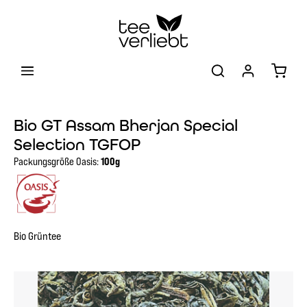
Zum Hauptinhalt springen
Warenk
Bio GT Assam Bherjan Special
Selection TGFOP
Packungsgröße Oasis:
100g
Bio Grüntee
Bildergalerie überspringen