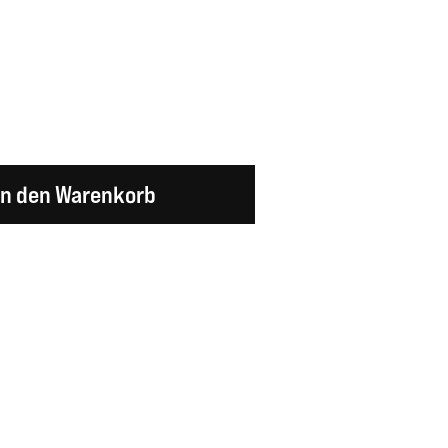
en Wert ein oder benutze die Schaltflächen um d
In den Warenkorb