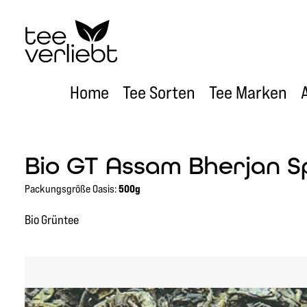
um Hauptinhalt springen
Zur Hauptnavigation springen
Home
Tee Sorten
Tee Marken
Bio GT Assam Bherjan S
Packungsgröße Oasis:
500g
Bio Grüntee
Bildergalerie überspringen