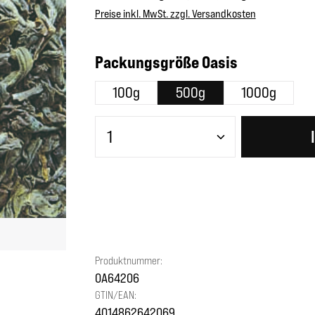
Preise inkl. MwSt. zzgl. Versandkosten
auswählen
Packungsgröße Oasis
100g
500g
1000g
Produkt Anzahl: Gib den gewünscht
Produktnummer:
OA64206
GTIN/EAN:
4014862642069