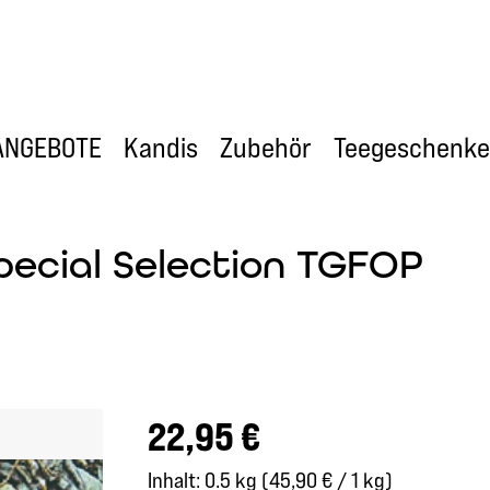
ANGEBOTE
Kandis
Zubehör
Teegeschenke
pecial Selection TGFOP
Regulärer Preis:
22,95 €
Inhalt:
0.5 kg
(45,90 € / 1 kg)