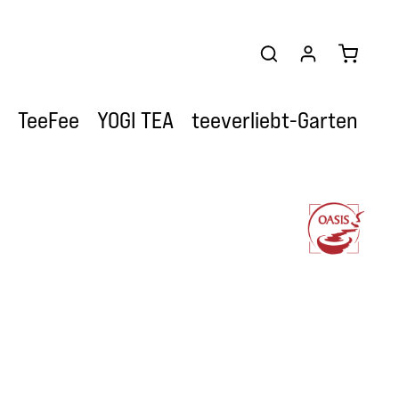
Warenkor
TeeFee
YOGI TEA
teeverliebt-Garten