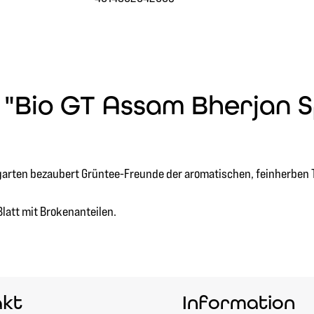
"Bio GT Assam Bherjan Sp
garten bezaubert Grüntee-Freunde der aromatischen, feinherben T
Blatt mit Brokenanteilen.
akt
Information