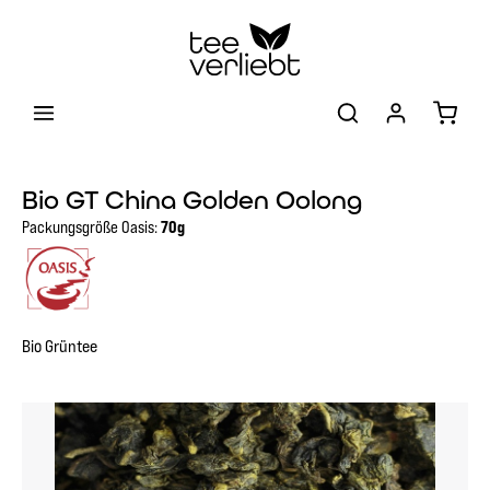
Zum Hauptinhalt springen
Warenk
Bio GT China Golden Oolong
Packungsgröße Oasis:
70g
Bio Grüntee
Bildergalerie überspringen