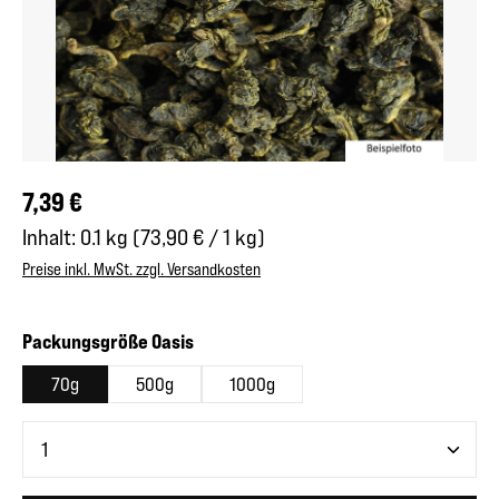
Regulärer Preis:
7,39 €
Inhalt:
0.1 kg
(73,90 € / 1 kg)
Preise inkl. MwSt. zzgl. Versandkosten
auswählen
Packungsgröße Oasis
70g
500g
1000g
Produkt Anzahl: Gib den gewünschten Wert ein oder benutze 