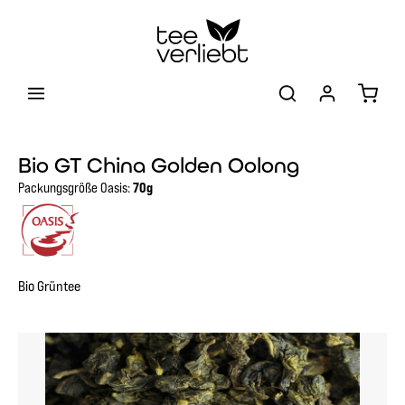
Zum Hauptinhalt springen
Warenk
Bio GT China Golden Oolong
Packungsgröße Oasis:
70g
Bio Grüntee
Bildergalerie überspringen