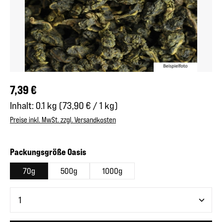
Regulärer Preis:
7,39 €
Inhalt:
0.1 kg
(73,90 € / 1 kg)
Preise inkl. MwSt. zzgl. Versandkosten
auswählen
Packungsgröße Oasis
70g
500g
1000g
Produkt Anzahl: Gib den gewünschten Wert ein oder benutze 