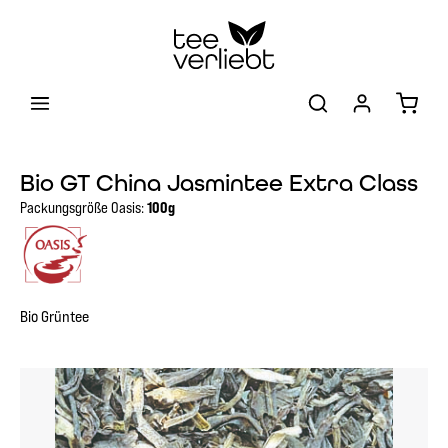
Zum Hauptinhalt springen
Warenk
Bio GT China Jasmintee Extra Class
Packungsgröße Oasis:
100g
Bio Grüntee
Bildergalerie überspringen