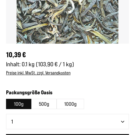
Regulärer Preis:
10,39 €
Inhalt:
0.1 kg
(103,90 € / 1 kg)
Preise inkl. MwSt. zzgl. Versandkosten
auswählen
Packungsgröße Oasis
100g
500g
1000g
Produkt Anzahl: Gib den gewünschten Wert ein oder benutze 