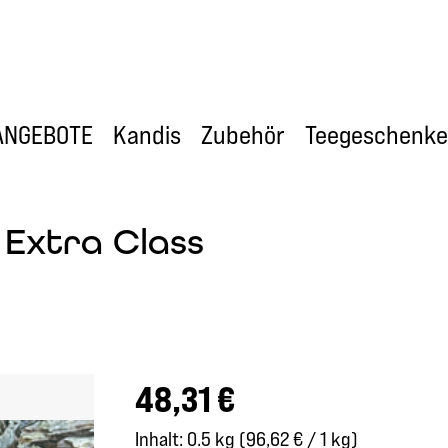
ANGEBOTE
Kandis
Zubehör
Teegeschenke
 Extra Class
Regulärer Preis:
48,31 €
Inhalt:
0.5 kg
(96,62 € / 1 kg)