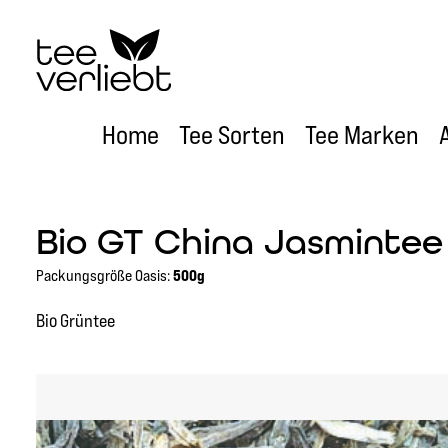
um Hauptinhalt springen
Zur Hauptnavigation springen
Home
Tee Sorten
Tee Marken
Bio GT China Jasmintee
Packungsgröße Oasis:
500g
Bio Grüntee
Bildergalerie überspringen