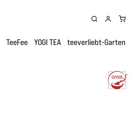
Warenkor
TeeFee
YOGI TEA
teeverliebt-Garten