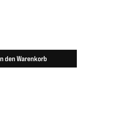
en Wert ein oder benutze die Schaltflächen um d
In den Warenkorb