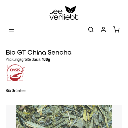
Zum Hauptinhalt springen
Warenk
Bio GT China Sencha
Packungsgröße Oasis:
100g
Bio Grüntee
Bildergalerie überspringen