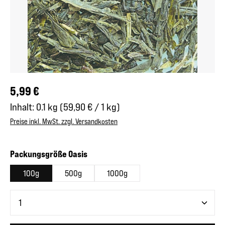
Regulärer Preis:
5,99 €
Inhalt:
0.1 kg
(59,90 € / 1 kg)
Preise inkl. MwSt. zzgl. Versandkosten
auswählen
Packungsgröße Oasis
100g
500g
1000g
Produkt Anzahl: Gib den gewünschten Wert ein oder benutze 