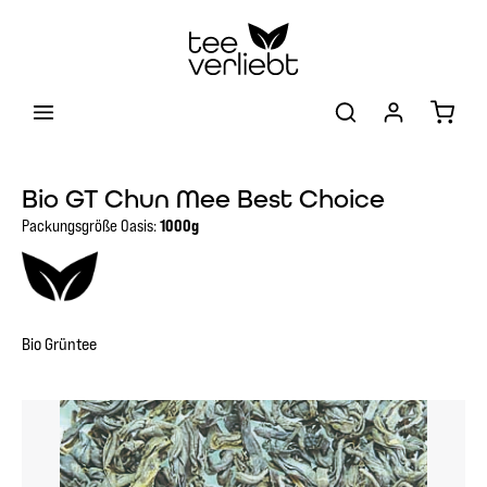
Zum Hauptinhalt springen
Warenk
Bio GT Chun Mee Best Choice
Packungsgröße Oasis:
1000g
Bio Grüntee
Bildergalerie überspringen