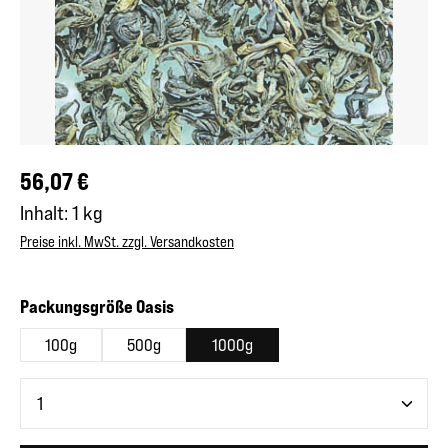
Regulärer Preis:
56,07 €
Inhalt:
1 kg
Preise inkl. MwSt. zzgl. Versandkosten
auswählen
Packungsgröße Oasis
100g
500g
1000g
Produkt Anzahl: Gib den gewünschten Wert ein oder benutze 