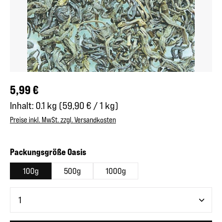
Regulärer Preis:
5,99 €
Inhalt:
0.1 kg
(59,90 € / 1 kg)
Preise inkl. MwSt. zzgl. Versandkosten
auswählen
Packungsgröße Oasis
100g
500g
1000g
Produkt Anzahl: Gib den gewünschten Wert ein oder benutze 