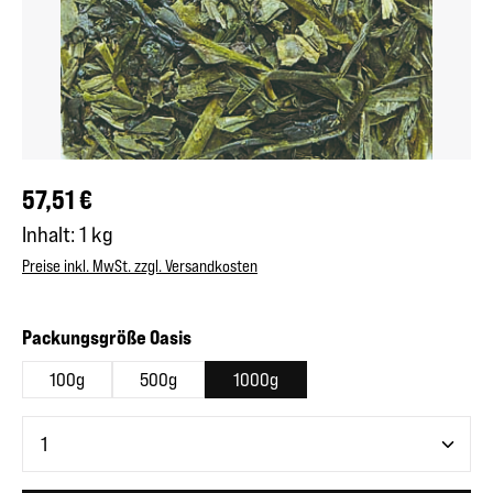
Regulärer Preis:
57,51 €
Inhalt:
1 kg
Preise inkl. MwSt. zzgl. Versandkosten
auswählen
Packungsgröße Oasis
100g
500g
1000g
Produkt Anzahl: Gib den gewünschten Wert ein oder benutze 