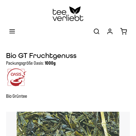
Zum Hauptinhalt springen
Warenk
Bio GT Fruchtgenuss
Packungsgröße Oasis:
1000g
Bio Grüntee
Bildergalerie überspringen