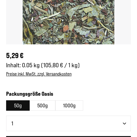
Regulärer Preis:
5,29 €
Inhalt:
0.05 kg
(105,80 € / 1 kg)
Preise inkl. MwSt. zzgl. Versandkosten
auswählen
Packungsgröße Oasis
50g
500g
1000g
Produkt Anzahl: Gib den gewünschten Wert ein oder benutze 