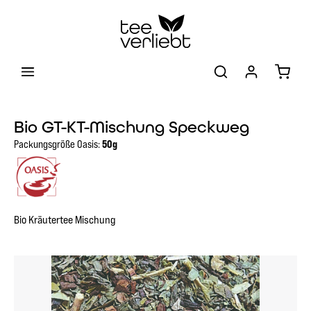
Zum Hauptinhalt springen
Warenk
Bio GT-KT-Mischung Speckweg
Packungsgröße Oasis:
50g
Bio Kräutertee Mischung
Bildergalerie überspringen